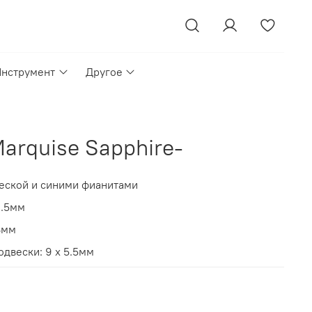
Инструмент
Другое
arquise Sapphire-
веской и синими фианитами
1.5мм
8мм
двески: 9 х 5.5мм