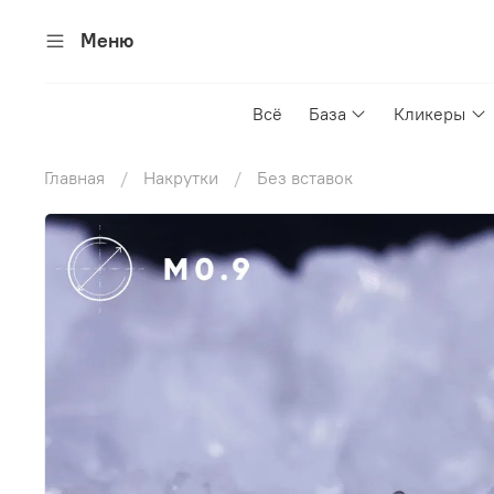
Меню
Всё
База
Кликеры
Главная
Накрутки
Без вставок