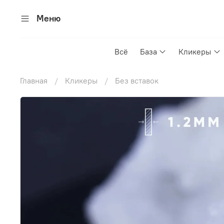
Меню
Всё
База
Кликеры
Главная
Кликеры
Без вставок