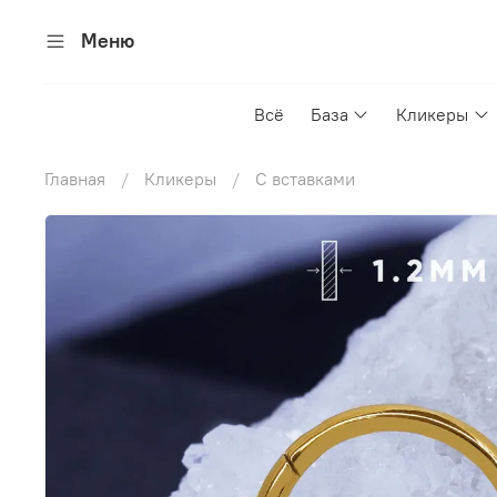
Меню
Всё
База
Кликеры
Главная
Кликеры
С вставками