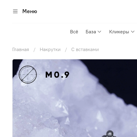
Меню
Всё
База
Кликеры
Главная
Накрутки
С вставками