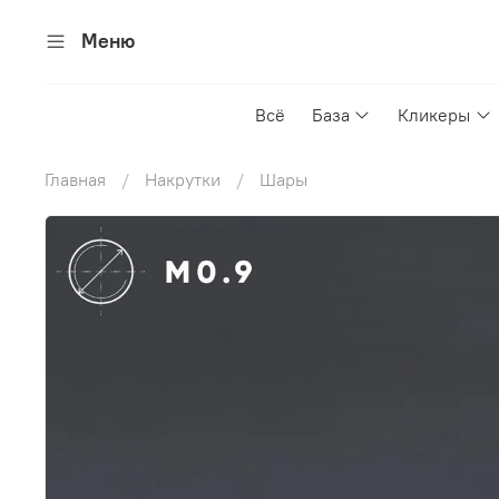
Меню
Всё
База
Кликеры
Главная
Накрутки
Шары