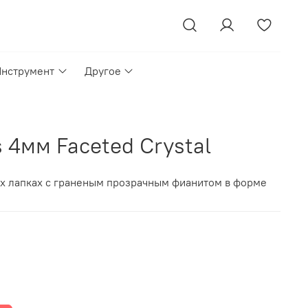
Инструмент
Другое
s 4мм Faceted Crystal
ех лапках
с граненым прозрачным фианитом в форме