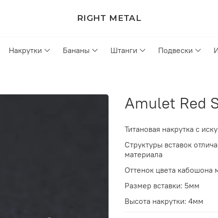
RIGHT METAL
Накрутки
Бананы
Штанги
Подвески
Amulet Red S
Титановая накрутка
с иск
Cтруктуры вставок отлича
материала
Оттенок цвета кабошона м
Размер вставки: 5мм
Высота накрутки: 4мм