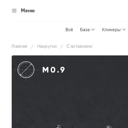
Меню
Всё
База
Кликеры
Главная
Накрутки
С вставками