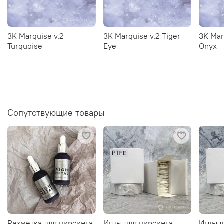
3K Marquise v.2
3K Marquise v.2 Tiger
3K Mar
Turquoise
Eye
Onyx
Сопутствующие товары
Разметка для пирсинга
Иглы для пирсинга
Иглы д