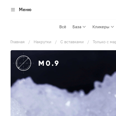
Меню
Всё
База
Кликеры
Главная
Накрутки
С вставками
Только с ма