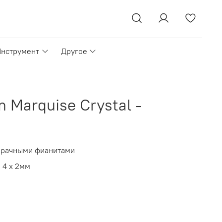
Инструмент
Другое
m Marquise Crystal -
зрачными фианитами
, 4 х 2мм